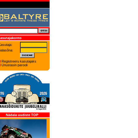
asutajakonto
asutaja:
Salasõna:
Registreeru kasutajaks
Unustasin parooli
Nädala uudiste TOP