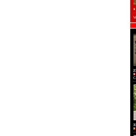
V
2
C
3