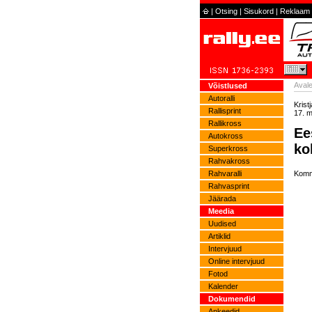
|
Otsing
|
Sisukord
|
Reklaam
Avale
Võistlused
Autoralli
Krist
Rallisprint
17. m
Rallikross
Ee
Autokross
ko
Superkross
Rahvakross
Rahvaralli
Komm
Rahvasprint
Jäärada
Meedia
Uudised
Artiklid
Intervjuud
Online intervjuud
Fotod
Kalender
Dokumendid
Ankeedid