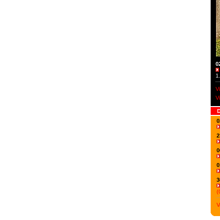
0
1
V
V
D
0
2
0
0
3
(
V