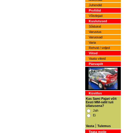
Juhendid
Profiilid
Võistlejad
Kuulutused
Sõidukid
Varustus
Varuosad
Varia
Rehvid / veljed
Viited
Vaata viiteid
Päevapilt
Küsitlus
Kas Sami Pajari võit
Eesti MM-rallil tuli
üllatusena?
Jah
Ei
|
Vasta
Tulemus
Teata meile