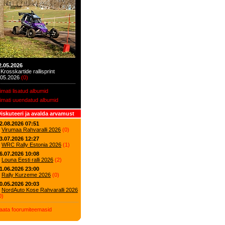
2.05.2026
Krosskartide rallisprint
.05.2026
(
0
)
iimati lisatud albumid
iimati uuendatud albumid
iskuteeri ja avalda arvamust
2.08.2026 07:51
Virumaa Rahvaralli 2026
(
0
)
3.07.2026 12:27
WRC Rally Estonia 2026
(
1
)
6.07.2026 10:08
Louna Eesti ralli 2026
(
2
)
1.06.2026 23:00
Rally Kurzeme 2026
(
0
)
0.05.2026 20:03
NordAuto Kose Rahvaralli 2026
0
)
aata foorumiteemasid