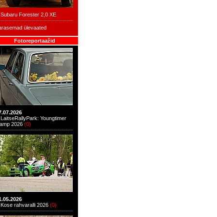
Subaru Forester 2,0 XE
arasemad ülevaated
Fotoreportaažid
7.07.2026
LaitseRallyPark: Youngtimer
amp 2026
(
0
)
1.05.2026
Kose rahvaralli 2026
(
0
)