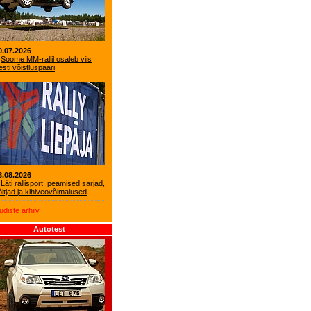
0.07.2026
Soome MM-rallil osaleb viis
esti võistluspaari
3.08.2026
Läti rallisport: peamised sarjad,
õitjad ja kihlveovõimalused
udiste arhiiv
Autotest