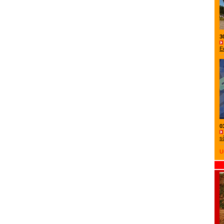
3
E
0
s
U