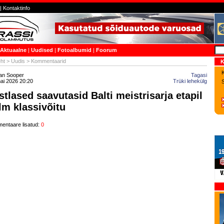
|
Kontaktinfo
Aktuaalne
|
Uudised
|
Fotoalbumid
|
Foorum
ht
>
Uudis
> Kommentaarid
K
K
jan Sooper
Tagasi
ai 2026 20:20
Trüki lehekülg
stlased saavutasid Balti meistrisarja etapil
lm klassivõitu
entaare lisatud:
0