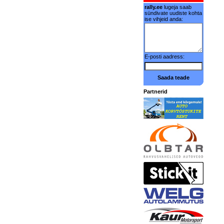
rally.ee
lugeja saab
sündivate uudiste kohta
ise vihjeid anda:
E-posti aadress:
Saada teade
Partnerid