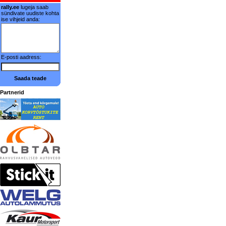
rally.ee
lugeja saab
sündivate uudiste kohta
ise vihjeid anda:
E-posti aadress:
Saada teade
Partnerid