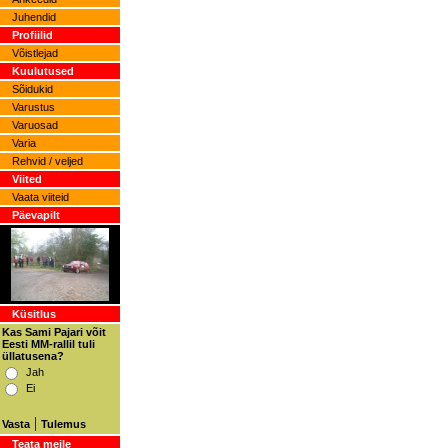
Juhendid
Profiilid
Võistlejad
Kuulutused
Sõidukid
Varustus
Varuosad
Varia
Rehvid / veljed
Viited
Vaata viiteid
Päevapilt
Küsitlus
Kas Sami Pajari võit
Eesti MM-rallil tuli
üllatusena?
Jah
Ei
|
Vasta
Tulemus
Teata meile