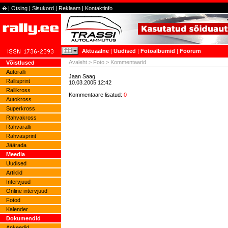
|
Otsing
|
Sisukord
|
Reklaam
|
Kontaktinfo
Aktuaalne
|
Uudised
|
Fotoalbumid
|
Foorum
Avaleht
>
Foto
> Kommentaarid
Võistlused
Autoralli
Jaan Saag
Rallisprint
10.03.2005 12:42
Rallikross
Kommentaare lisatud:
0
Autokross
Superkross
Rahvakross
Rahvaralli
Rahvasprint
Jäärada
Meedia
Uudised
Artiklid
Intervjuud
Online intervjuud
Fotod
Kalender
Dokumendid
Ankeedid