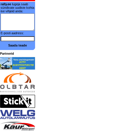
rally.ee
lugeja saab
sündivate uudiste kohta
ise vihjeid anda:
E-posti aadress:
Saada teade
Partnerid