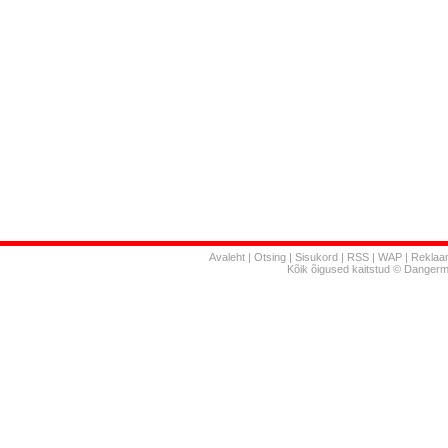
Avaleht
|
Otsing
|
Sisukord
|
RSS
|
WAP
|
Reklaa
Kõik õigused kaitstud © Danger