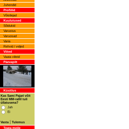
Juhendid
Profiilid
Võistlejad
Kuulutused
Sõidukid
Varustus
Varuosad
Varia
Rehvid / veljed
Viited
Vaata viiteid
Päevapilt
Küsitlus
Kas Sami Pajari võit
Eesti MM-rallil tuli
üllatusena?
Jah
Ei
|
Vasta
Tulemus
Teata meile