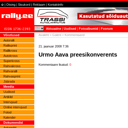
|
Otsing
|
Sisukord
|
Reklaam
|
Kontaktinfo
Aktuaalne
|
Uudised
|
Fotoalbumid
|
Foorum
Avaleht
>
Galerii
> Kommentaarid
Võistlused
Autoralli
Rallisprint
21. jaanuar 2008 7:36
Rallikross
Urmo Aava preesikonverents
Autokross
Superkross
Kommentaare lisatud:
0
Rahvakross
Rahvaralli
Rahvasprint
Jäärada
Meedia
Uudised
Artiklid
Intervjuud
Online intervjuud
Fotod
Kalender
Dokumendid
Ankeedid