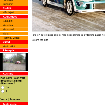
Juhendid
Profiilid
Võistlejad
Kuulutused
Sõidukid
Varustus
Varuosad
Varia
Foto on autorikaitse objekt, mille kopeerimine ja levitamine autori 
Rehvid / veljed
Before the end
Viited
Vaata viiteid
Päevapilt
Küsitlus
Kas Sami Pajari võit
Eesti MM-rallil tuli
üllatusena?
Jah
Ei
|
Vasta
Tulemus
Teata meile