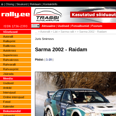
|
Otsing
|
Sisukord
|
Reklaam
|
Kontaktinfo
Aktuaalne
|
Uudised
|
Fotoalbumid
|
Foorum
...
>
Autoralli
>
Läti
>
Sarma ralli
>
> Sarma 2002 - Raidam
Võistlused
Autoralli
Juris Smirnovs
Rallisprint
Rallikross
Sarma 2002 - Raidam
Autokross
Superkross
Pildid:
|
1-20
|
Rahvakross
Rahvaralli
Rahvasprint
Jäärada
Meedia
Uudised
Artiklid
Intervjuud
Online intervjuud
Fotod
Kalender
Dokumendid
Ankeedid