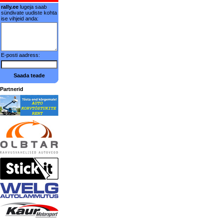
rally.ee
lugeja saab
sündivate uudiste kohta
ise vihjeid anda:
E-posti aadress:
Saada teade
Partnerid