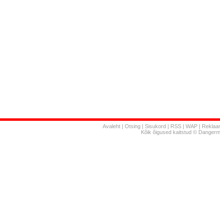
Avaleht
|
Otsing
|
Sisukord
|
RSS
|
WAP
|
Reklaa
Kõik õigused kaitstud © Danger