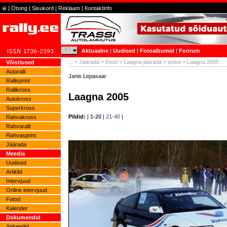
|
Otsing
|
Sisukord
|
Reklaam
|
Kontaktinfo
Aktuaalne
|
Uudised
|
Fotoalbumid
|
Foorum
...
>
Jäärada
>
Eesti
>
Laagna jäärada
>
poisa
> Laagna 2005
Võistlused
Autoralli
Janis Lepasaar
Rallisprint
Rallikross
Laagna 2005
Autokross
Superkross
Pildid:
|
1-20
|
21-40
|
Rahvakross
Rahvaralli
Rahvasprint
Jäärada
Meedia
Uudised
Artiklid
Intervjuud
Online intervjuud
Fotod
Kalender
Dokumendid
Ankeedid