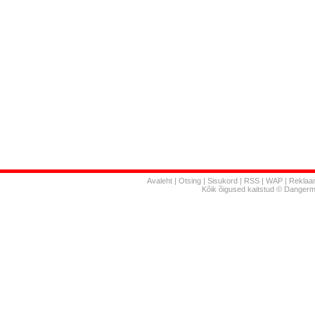
Avaleht
|
Otsing
|
Sisukord
|
RSS
|
WAP
|
Reklaa
Kõik õigused kaitstud © Danger