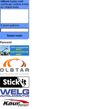
rally.ee
lugeja saab
sündivate uudiste kohta
ise vihjeid anda:
E-posti aadress:
Saada teade
Partnerid