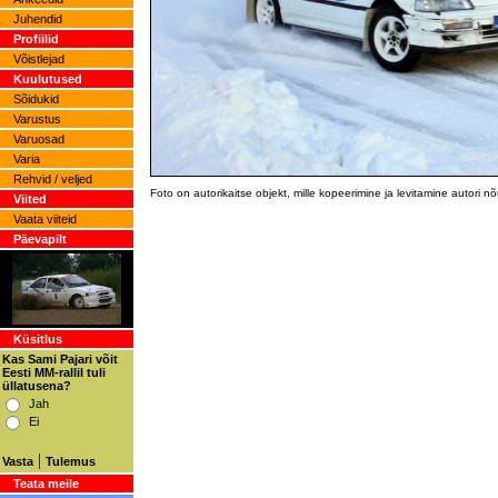
Juhendid
Profiilid
Võistlejad
Kuulutused
Sõidukid
Varustus
Varuosad
Varia
Rehvid / veljed
Foto on autorikaitse objekt, mille kopeerimine ja levitamine autori 
Viited
Vaata viiteid
Päevapilt
Küsitlus
Kas Sami Pajari võit
Eesti MM-rallil tuli
üllatusena?
Jah
Ei
|
Vasta
Tulemus
Teata meile