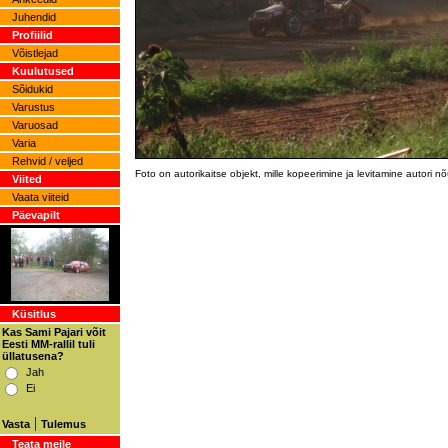
Juhendid
Profiilid
Võistlejad
Kuulutused
Sõidukid
Varustus
Varuosad
Varia
Rehvid / veljed
Foto on autorikaitse objekt, mille kopeerimine ja levitamine autori 
Viited
Vaata viiteid
Päevapilt
Küsitlus
Kas Sami Pajari võit
Eesti MM-rallil tuli
üllatusena?
Jah
Ei
|
Vasta
Tulemus
Teata meile