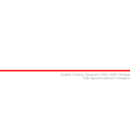
Avaleht
|
Otsing
|
Sisukord
|
RSS
|
WAP
|
Reklaa
Kõik õigused kaitstud © Danger