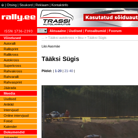
|
Otsing
|
Sisukord
|
Reklaam
|
Kontaktinfo
Aktuaalne
|
Uudised
|
Fotoalbumid
|
Foorum
...
>
Tääksi autokross
>
liisu
> Tääksi Sügis
Võistlused
Autoralli
Liisi Aasmäe
Rallisprint
Rallikross
Tääksi Sügis
Autokross
Superkross
Pildid:
|
1-20
|
21-40
|
Rahvakross
Rahvaralli
Rahvasprint
Jäärada
Meedia
Uudised
Artiklid
Intervjuud
Online intervjuud
Fotod
Kalender
Dokumendid
Ankeedid