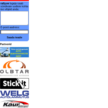
rally.ee
lugeja saab
sündivate uudiste kohta
ise vihjeid anda:
E-posti aadress:
Saada teade
Partnerid