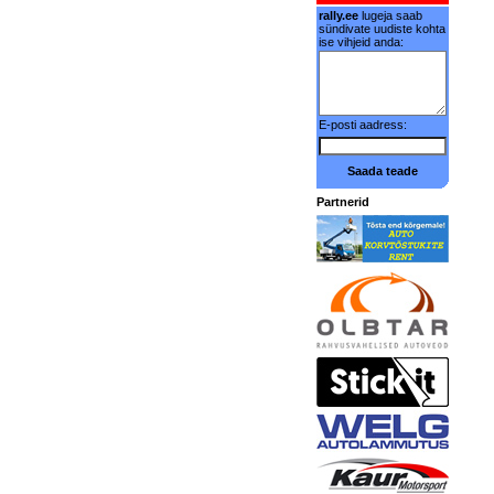
rally.ee
lugeja saab
sündivate uudiste kohta
ise vihjeid anda:
E-posti aadress:
Saada teade
Partnerid