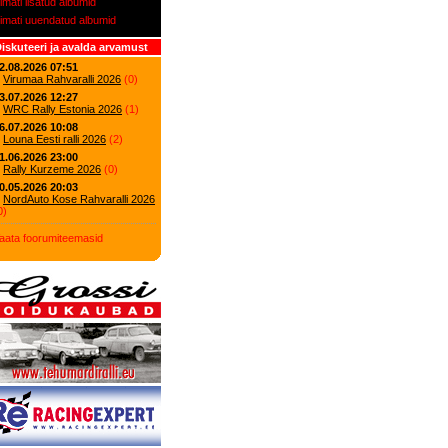
iimati lisatud albumid
iimati uuendatud albumid
iskuteeri ja avalda arvamust
2.08.2026 07:51
Virumaa Rahvaralli 2026
(
0
)
3.07.2026 12:27
WRC Rally Estonia 2026
(
1
)
6.07.2026 10:08
Louna Eesti ralli 2026
(
2
)
1.06.2026 23:00
Rally Kurzeme 2026
(
0
)
0.05.2026 20:03
NordAuto Kose Rahvaralli 2026
0
)
aata foorumiteemasid