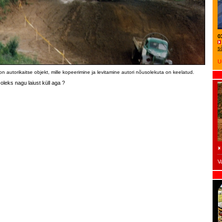
0
s
U
on autorikaitse objekt, mille kopeerimine ja levitamine autori nõusolekuta on keelatud.
 oleks nagu laiust küll aga ?
V