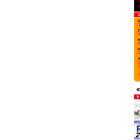
V
V
D
0
2
0
0
3
(
V