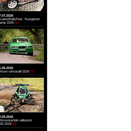
7.07.2026
LaitseRallyPark: Youngtimer
amp 2026
(
0
)
1.05.2026
Kose rahvaralli 2026
(
0
)
2.05.2026
Krosskartide rallisprint
.05.2026
(
0
)