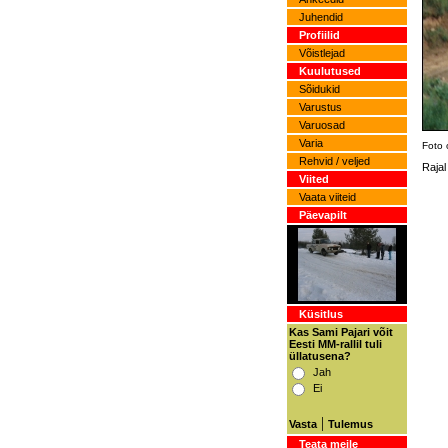
Juhendid
Profiilid
Võistlejad
Kuulutused
Sõidukid
Varustus
Varuosad
Varia
Foto 
Rehvid / veljed
Rajal
Viited
Vaata viiteid
Päevapilt
Küsitlus
Kas Sami Pajari võit
Eesti MM-rallil tuli
üllatusena?
Jah
Ei
|
Vasta
Tulemus
Teata meile