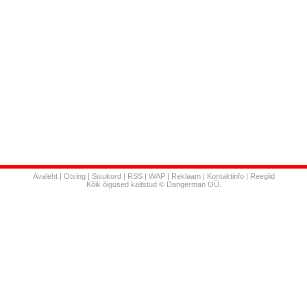
Avaleht
|
Otsing
|
Sisukord
|
RSS
|
WAP
|
Reklaam
|
Kontaktinfo
|
Reeglid
Kõik õigused kaitstud © Dangerman OÜ.