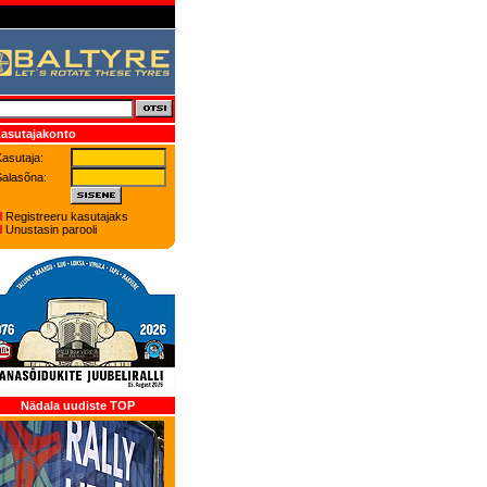
asutajakonto
asutaja:
Salasõna:
Registreeru kasutajaks
Unustasin parooli
Nädala uudiste TOP