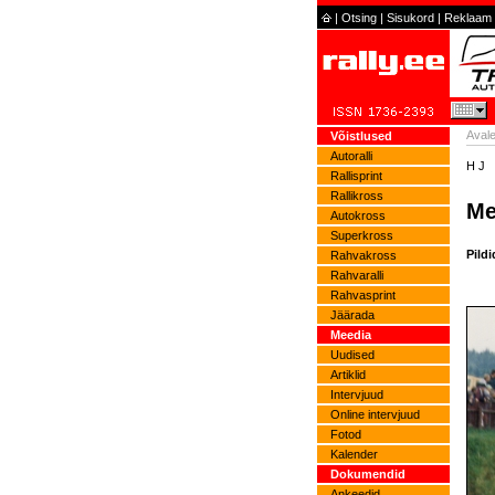
|
Otsing
|
Sisukord
|
Reklaam
Avale
Võistlused
Autoralli
H J
Rallisprint
Rallikross
Me
Autokross
Superkross
Pildi
Rahvakross
Rahvaralli
Rahvasprint
Jäärada
Meedia
Uudised
Artiklid
Intervjuud
Online intervjuud
Fotod
Kalender
Dokumendid
Ankeedid