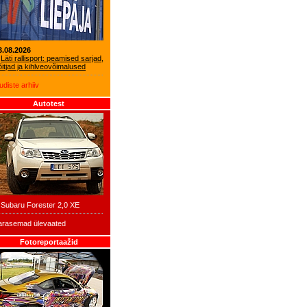
3.08.2026
Läti rallisport: peamised sarjad,
õitjad ja kihlveovõimalused
udiste arhiiv
Autotest
Subaru Forester 2,0 XE
arasemad ülevaated
Fotoreportaažid