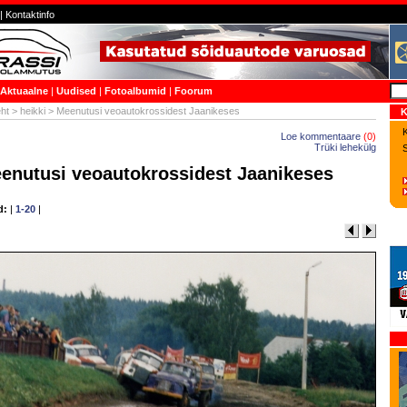
|
Kontaktinfo
Aktuaalne
|
Uudised
|
Fotoalbumid
|
Foorum
ht
>
heikki
> Meenutusi veoautokrossidest Jaanikeses
K
K
Loe kommentaare
(
0
)
Trüki lehekülg
enutusi veoautokrossidest Jaanikeses
d:
|
1-20
|