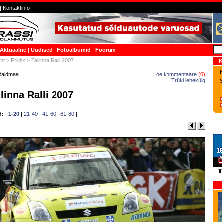
|
Kontaktinfo
Aktuaalne
|
Uudised
|
Fotoalbumid
|
Foorum
ht
>
Priidix
> Tallinna Ralli 2007
K
K
 Raidmaa
Loe kommentaare
(
0
)
Trüki lehekülg
llinna Ralli 2007
d:
|
1-20
|
21-40
|
41-60
|
61-80
|