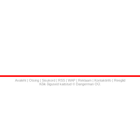
Avaleht
|
Otsing
|
Sisukord
|
RSS
|
WAP
|
Reklaam
|
Kontaktinfo
|
Reeglid
Kõik õigused kaitstud © Dangerman OÜ.