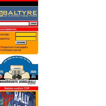
asutajakonto
asutaja:
Salasõna:
Registreeru kasutajaks
Unustasin parooli
Nädala uudiste TOP