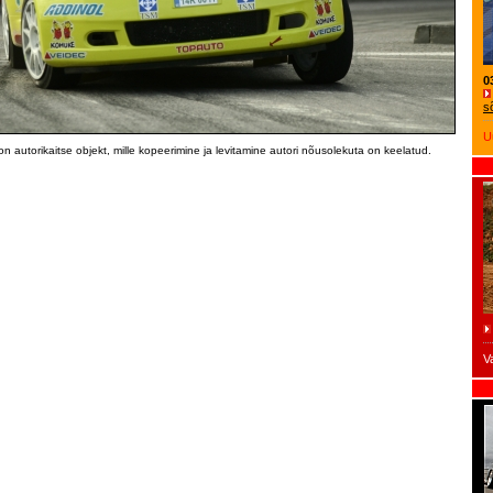
0
s
U
on autorikaitse objekt, mille kopeerimine ja levitamine autori nõusolekuta on keelatud.
V