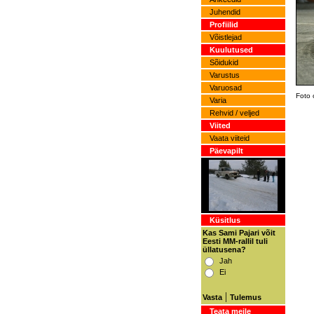
Juhendid
Profiilid
Võistlejad
Kuulutused
Sõidukid
Varustus
Varuosad
Foto 
Varia
Rehvid / veljed
Viited
Vaata viiteid
Päevapilt
Küsitlus
Kas Sami Pajari võit
Eesti MM-rallil tuli
üllatusena?
Jah
Ei
|
Vasta
Tulemus
Teata meile