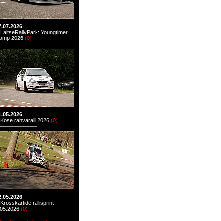
7.07.2026
LaitseRallyPark: Youngtimer
amp 2026
(
0
)
1.05.2026
Kose rahvaralli 2026
(
0
)
2.05.2026
Krosskartide rallisprint
.05.2026
(
0
)