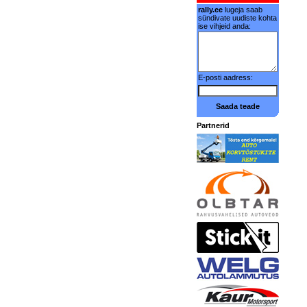
rally.ee
lugeja saab
sündivate uudiste kohta
ise vihjeid anda:
E-posti aadress:
Saada teade
Partnerid