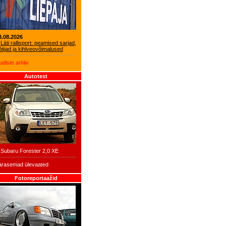
3.08.2026
Läti rallisport: peamised sarjad,
õitjad ja kihlveovõimalused
udiste arhiiv
Autotest
Subaru Forester 2,0 XE
arasemad ülevaated
Fotoreportaažid