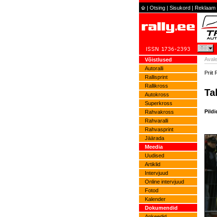
|
Otsing
|
Sisukord
|
Reklaam
Avale
Võistlused
Autoralli
Priit
Rallisprint
Rallikross
Ta
Autokross
Superkross
Pildi
Rahvakross
Rahvaralli
Rahvasprint
Jäärada
Meedia
Uudised
Artiklid
Intervjuud
Online intervjuud
Fotod
Kalender
Dokumendid
Ankeedid