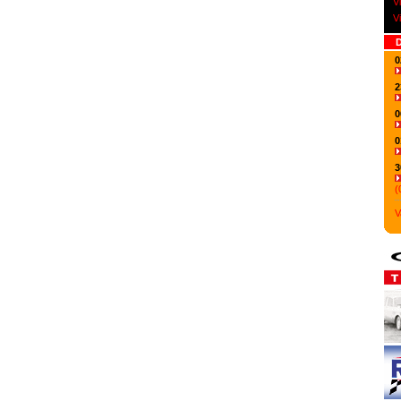
V
V
D
0
2
0
0
3
(
V