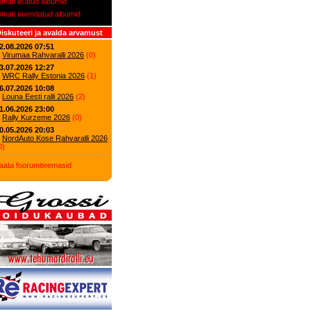
iimati lisatud albumid
iimati uuendatud albumid
iskuteeri ja avalda arvamust
2.08.2026 07:51
Virumaa Rahvaralli 2026
(
0
)
3.07.2026 12:27
WRC Rally Estonia 2026
(
1
)
6.07.2026 10:08
Louna Eesti ralli 2026
(
2
)
1.06.2026 23:00
Rally Kurzeme 2026
(
0
)
0.05.2026 20:03
NordAuto Kose Rahvaralli 2026
0
)
aata foorumiteemasid