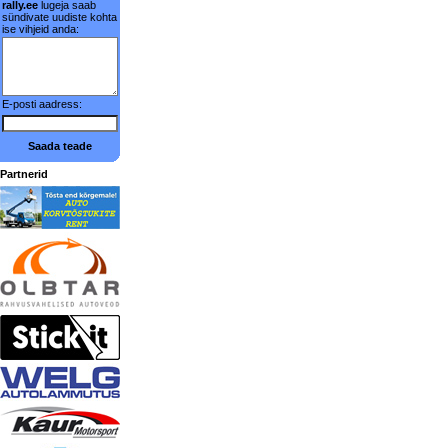
rally.ee
lugeja saab
sündivate uudiste kohta
ise vihjeid anda:
E-posti aadress:
Saada teade
Partnerid