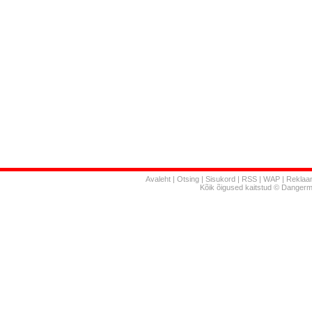
Avaleht
|
Otsing
|
Sisukord
|
RSS
|
WAP
|
Reklaa
Kõik õigused kaitstud © Danger