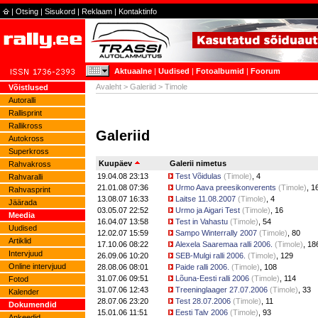
|
Otsing
|
Sisukord
|
Reklaam
|
Kontaktinfo
Aktuaalne
|
Uudised
|
Fotoalbumid
|
Foorum
Avaleht
>
Galeriid
> Timole
Võistlused
Autoralli
Rallisprint
Rallikross
Galeriid
Autokross
Superkross
Kuupäev
Galerii nimetus
Rahvakross
19.04.08 23:13
Test Võidulas
(
Timole
)
, 4
Rahvaralli
21.01.08 07:36
Urmo Aava preesikonverents
(
Timole
)
, 1
Rahvasprint
13.08.07 16:33
Laitse 11.08.2007
(
Timole
)
, 4
Jäärada
03.05.07 22:52
Urmo ja Aigari Test
(
Timole
)
, 16
Meedia
16.04.07 13:58
Test in Vahastu
(
Timole
)
, 54
Uudised
12.02.07 15:59
Sampo Winterrally 2007
(
Timole
)
, 80
Artiklid
17.10.06 08:22
Alexela Saaremaa ralli 2006.
(
Timole
)
, 18
Intervjuud
26.09.06 10:20
SEB-Mulgi ralli 2006.
(
Timole
)
, 129
Online intervjuud
28.08.06 08:01
Paide ralli 2006.
(
Timole
)
, 108
31.07.06 09:51
Lõuna-Eesti ralli 2006
(
Timole
)
, 114
Fotod
31.07.06 12:43
Treeninglaager 27.07.2006
(
Timole
)
, 33
Kalender
28.07.06 23:20
Test 28.07.2006
(
Timole
)
, 11
Dokumendid
15.01.06 11:51
Eesti Talv 2006
(
Timole
)
, 93
Ankeedid