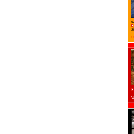
0
s
U
V