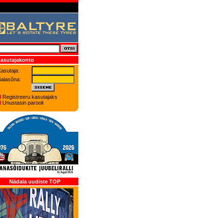
asutajakonto
asutaja:
Salasõna:
Registreeru kasutajaks
Unustasin parooli
Nädala uudiste TOP