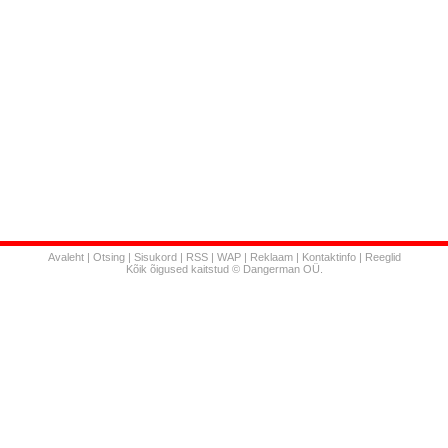
Avaleht
|
Otsing
|
Sisukord
|
RSS
|
WAP
|
Reklaam
|
Kontaktinfo
|
Reeglid
Kõik õigused kaitstud © Dangerman OÜ.