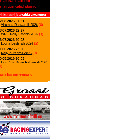
iimati lisatud albumid
iimati uuendatud albumid
iskuteeri ja avalda arvamust
2.08.2026 07:51
Virumaa Rahvaralli 2026
(
0
)
3.07.2026 12:27
WRC Rally Estonia 2026
(
1
)
6.07.2026 10:08
Louna Eesti ralli 2026
(
2
)
1.06.2026 23:00
Rally Kurzeme 2026
(
0
)
0.05.2026 20:03
NordAuto Kose Rahvaralli 2026
0
)
aata foorumiteemasid