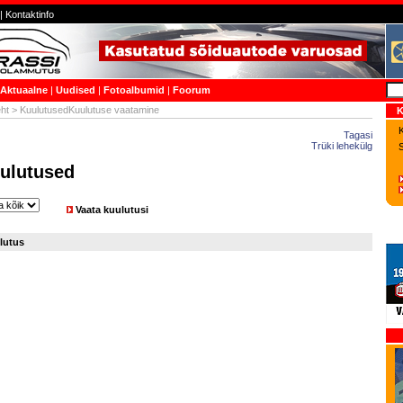
|
Kontaktinfo
Aktuaalne
|
Uudised
|
Fotoalbumid
|
Foorum
ht
> KuulutusedKuulutuse vaatamine
K
K
Tagasi
Trüki lehekülg
ulutused
Vaata kuulutusi
lutus