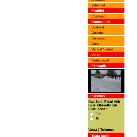
Juhendid
Profiilid
Võistlejad
Kuulutused
Sõidukid
Varustus
Varuosad
Varia
Rehvid / veljed
Viited
Vaata viiteid
Päevapilt
Küsitlus
Kas Sami Pajari võit
Eesti MM-rallil tuli
üllatusena?
Jah
Ei
|
Vasta
Tulemus
Teata meile