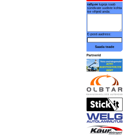
rally.ee
lugeja saab
sündivate uudiste kohta
ise vihjeid anda:
E-posti aadress:
Saada teade
Partnerid