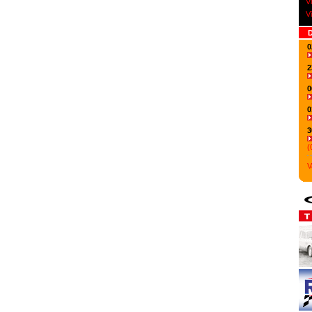
V
V
D
0
2
0
0
3
(
V