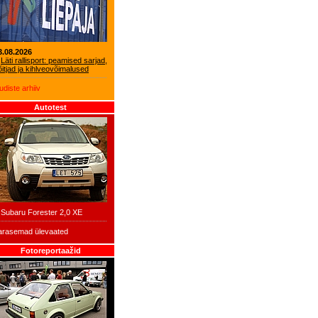
3.08.2026
Läti rallisport: peamised sarjad,
õitjad ja kihlveovõimalused
udiste arhiiv
Autotest
Subaru Forester 2,0 XE
arasemad ülevaated
Fotoreportaažid