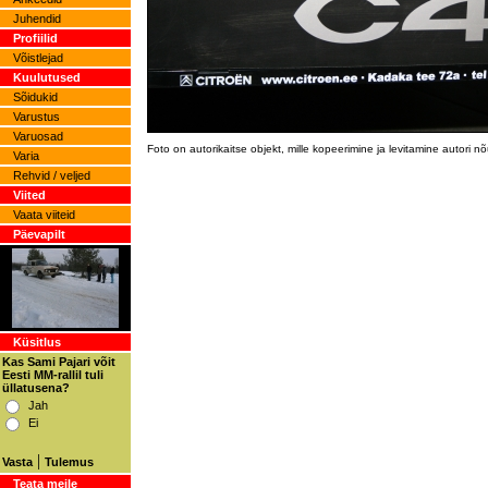
Juhendid
Profiilid
Võistlejad
Kuulutused
Sõidukid
Varustus
Varuosad
Foto on autorikaitse objekt, mille kopeerimine ja levitamine autori 
Varia
Rehvid / veljed
Viited
Vaata viiteid
Päevapilt
Küsitlus
Kas Sami Pajari võit
Eesti MM-rallil tuli
üllatusena?
Jah
Ei
|
Vasta
Tulemus
Teata meile