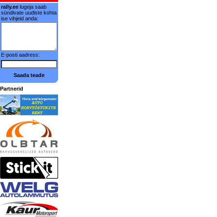
rally.ee
lugeja saab
sündivate uudiste kohta
ise vihjeid anda:
E-posti aadress:
Saada teade
Partnerid