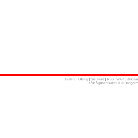
Avaleht
|
Otsing
|
Sisukord
|
RSS
|
WAP
|
Reklaa
Kõik õigused kaitstud © Danger