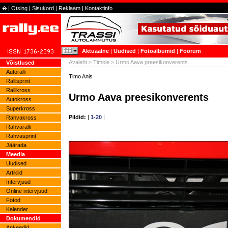
|
Otsing
|
Sisukord
|
Reklaam
|
Kontaktinfo
Aktuaalne
|
Uudised
|
Fotoalbumid
|
Foorum
Avaleht
>
Timole
> Urmo Aava preesikonverents
Võistlused
Autoralli
Timo Anis
Rallisprint
Rallikross
Urmo Aava preesikonverents
Autokross
Superkross
Pildid:
|
1-20
|
Rahvakross
Rahvaralli
Rahvasprint
Jäärada
Meedia
Uudised
Artiklid
Intervjuud
Online intervjuud
Fotod
Kalender
Dokumendid
Ankeedid