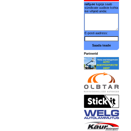
rally.ee
lugeja saab
sündivate uudiste kohta
ise vihjeid anda:
E-posti aadress:
Saada teade
Partnerid