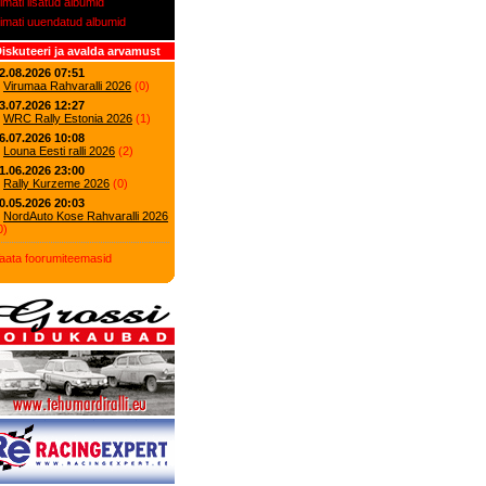
iimati lisatud albumid
iimati uuendatud albumid
iskuteeri ja avalda arvamust
2.08.2026 07:51
Virumaa Rahvaralli 2026
(
0
)
3.07.2026 12:27
WRC Rally Estonia 2026
(
1
)
6.07.2026 10:08
Louna Eesti ralli 2026
(
2
)
1.06.2026 23:00
Rally Kurzeme 2026
(
0
)
0.05.2026 20:03
NordAuto Kose Rahvaralli 2026
0
)
aata foorumiteemasid