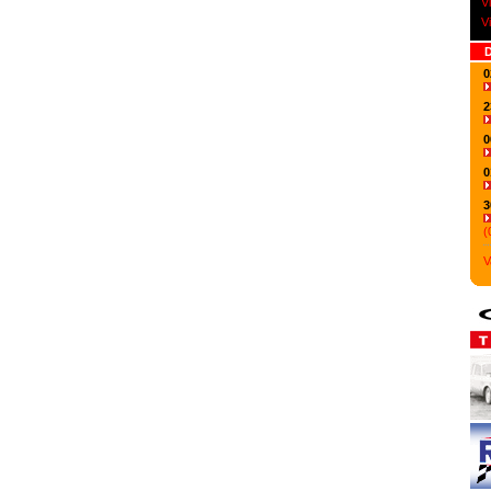
V
V
D
0
2
0
0
3
(
V