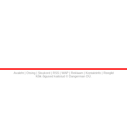
Avaleht
|
Otsing
|
Sisukord
|
RSS
|
WAP
|
Reklaam
|
Kontaktinfo
|
Reeglid
Kõik õigused kaitstud © Dangerman OÜ.