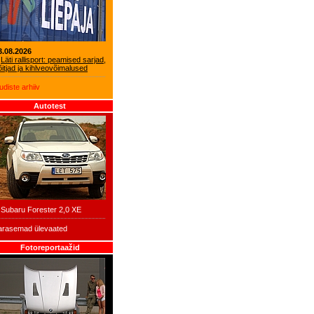
3.08.2026
Läti rallisport: peamised sarjad,
õitjad ja kihlveovõimalused
udiste arhiiv
Autotest
Subaru Forester 2,0 XE
arasemad ülevaated
Fotoreportaažid