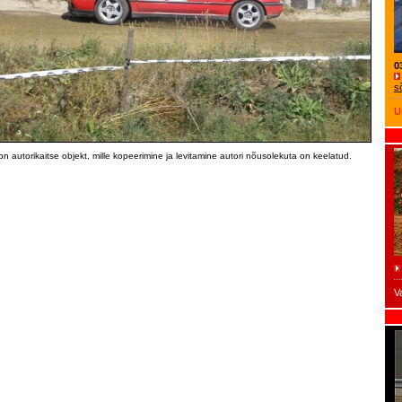
0
s
U
on autorikaitse objekt, mille kopeerimine ja levitamine autori nõusolekuta on keelatud.
V