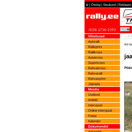
|
Otsing
|
Sisukord
|
Reklaam
...
>
Võistlused
Autoralli
ivo tu
Rallisprint
Rallikross
ja
Autokross
Superkross
Pildi
Rahvakross
Rahvaralli
Rahvasprint
Jäärada
Meedia
Uudised
Artiklid
Intervjuud
Online intervjuud
Fotod
Kalender
Dokumendid
Ankeedid