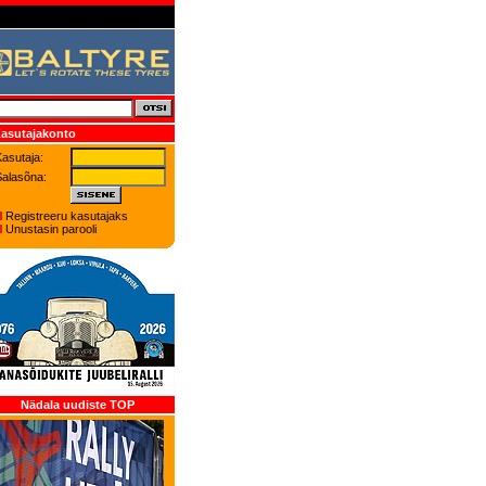
asutajakonto
asutaja:
Salasõna:
Registreeru kasutajaks
Unustasin parooli
Nädala uudiste TOP