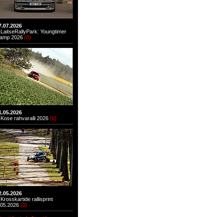
7.07.2026
LaitseRallyPark: Youngtimer
amp 2026
(
0
)
1.05.2026
Kose rahvaralli 2026
(
0
)
2.05.2026
Krosskartide rallisprint
.05.2026
(
0
)