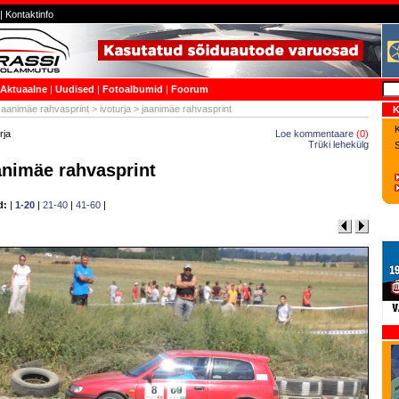
|
Kontaktinfo
Aktuaalne
|
Uudised
|
Fotoalbumid
|
Foorum
Jaanimäe rahvasprint
>
ivoturja
> jaanimäe rahvasprint
K
K
rja
Loe kommentaare
(
0
)
Trüki lehekülg
animäe rahvasprint
d:
|
1-20
|
21-40
|
41-60
|