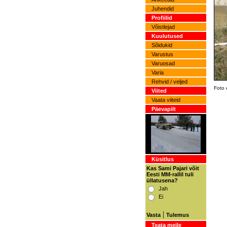
Juhendid
Profiilid
Võistlejad
Kuulutused
Sõidukid
Varustus
Varuosad
Varia
Rehvid / veljed
Foto 
Viited
Vaata viiteid
Päevapilt
Küsitlus
Kas Sami Pajari võit
Eesti MM-rallil tuli
üllatusena?
Jah
Ei
|
Vasta
Tulemus
Teata meile