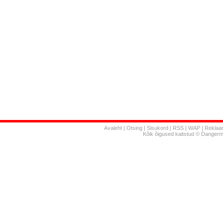
Avaleht
|
Otsing
|
Sisukord
|
RSS
|
WAP
|
Reklaa
Kõik õigused kaitstud © Danger