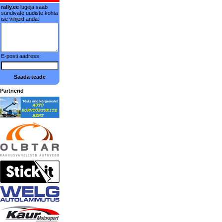
rally.ee
lugeja saab
sündivate uudiste kohta
ise vihjeid anda:
E-posti aadress:
Saada teade
Partnerid