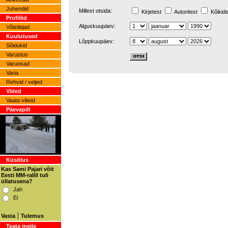
Juhendid
Millest otsida:
Kirjetest
Autoritest
Kõikide
Profiilid
Alguskuupäev:
Võistlejad
Kuulutused
Lõppkuupäev:
Sõidukid
Varustus
Varuosad
Varia
Rehvid / veljed
Viited
Vaata viiteid
Päevapilt
Küsitlus
Kas Sami Pajari võit
Eesti MM-rallil tuli
üllatusena?
Jah
Ei
|
Vasta
Tulemus
Teata meile