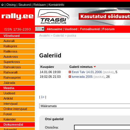
|
Otsing
|
Sisukord
|
Reklaam
|
Kontaktinfo
Aktuaalne
|
Uudised
|
Fotoalbumid
|
Foorum
Avaleht
>
Galeriid
> puska
Võistlused
Autoralli
Rallisprint
Rallikross
Galeriid
Autokross
Superkross
Kuupäev
Galerii nimetus
Rahvakross
14.01.06 19:00
Eesti Talv 14.01.2006
(
puska
)
, 5
Rahvaralli
19.02.05 21:03
lumerada 2005
(
puska
)
, 26
Rahvasprint
Jäärada
Meedia
Uudised
|
1+
|
Artiklid
Intervjuud
Online intervjuud
Fotod
Otsi galeriid
Kalender
Dokumendid
Otsisõna:
Ankeedid