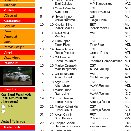
7.
7
Rainer Meus
EST
SU
Elari Jallajas
A.P. Kaubatrans
VAZ
Juhendid
8.
8
Mihkel Mändla
EST
ML
Profiilid
Alari Lunts
Mihkel Mändla
IZ 4
Võistlejad
9.
9
Heigo Tinno
EST
ML
Verko Nõmme
Heigo Tinno
IZ 
Kuulutused
10.
10
Kristjan Kiho
EST
ML
Sõidukid
Indrek Mäestu
Indrek Mäestu
AZL
Varustus
11.
11
Vallar Alba
EST
ML
Rait Agu
IZ 4
Varuosad
12.
12
Timo Pipar
EST
ML
Varia
Tanel Pipar
Timo Pipar
AZL
Rehvid / veljed
13.
14
Urmas Roos
EST
ML
Viited
Reigo Prosso
Urmas Roos
AZL
14.
15
Ott Nootre
EST
ML
Vaata viiteid
Kristo Paumets
Paeküla Remonditehas
AZL
Päevapilt
15.
16
Marko Eespakk
EST
ML
Mart Bergmann
ALMA Racing
AZL
16.
17
Ott Mesikäpp
EST
ML
Alvar Kuutok
Ott Mesikäpp
AZL
17.
18
Argo Nurs
EST
ML
Allan Liister
ALMA Racing
AZL
Küsitlus
18.
19
Martin Juhe
EST
ML
Rain Juhe
ALMA Racing
IZ 
Kas Sami Pajari võit
Eesti MM-rallil tuli
19.
20
Ermo Jeedas
EST
ML
üllatusena?
Indrek Kirss
Kiired ja õlised
IZ 
Jah
20.
21
Marko Kukuškin
EST
ML
Elimar Kibus
Kiired ja õlised
IZ 4
Ei
21.
22
Alvar Kuusik
EST
J18
Sten Karuks
Yellow Racing
VW G
|
Vasta
Tulemus
22.
23
Kaspar Kasari
EST
J18
Hannes Kuusmaa
karmani.ee
Peu
Teata meile