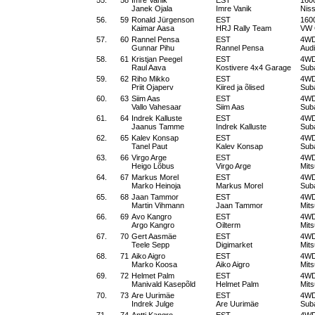
55.
58
Imre Vanik
EST
160
Janek Ojala
Imre Vanik
Nis
56.
59
Ronald Jürgenson
EST
160
Kaimar Aasa
HRJ Rally Team
VW 
57.
60
Rannel Pensa
EST
4W
Gunnar Pihu
Rannel Pensa
Aud
58.
61
Kristjan Peegel
EST
4W
Raul Aava
Kostivere 4x4 Garage
Sub
59.
62
Riho Mikko
EST
4W
Priit Ojaperv
Kiired ja õlised
Sub
60.
63
Siim Aas
EST
4W
Vallo Vahesaar
Siim Aas
Sub
61.
64
Indrek Kalluste
EST
4W
Jaanus Tamme
Indrek Kalluste
Sub
62.
65
Kalev Konsap
EST
4W
Tanel Paut
Kalev Konsap
Sub
63.
66
Virgo Arge
EST
4W
Heigo Lõbus
Virgo Arge
Mits
64.
67
Markus Morel
EST
4W
Marko Heinoja
Markus Morel
Sub
65.
68
Jaan Tammor
EST
4W
Martin Vihmann
Jaan Tammor
Mits
66.
69
Avo Kangro
EST
4W
Argo Kangro
Oilterm
Mits
67.
70
Gert Aasmäe
EST
4W
Teele Sepp
Digimarket
Mits
68.
71
Aiko Aigro
EST
4W
Marko Koosa
Aiko Aigro
Mits
69.
72
Helmet Palm
EST
4W
Manivald Kasepõld
Helmet Palm
Mits
70.
73
Are Uurimäe
EST
4W
Indrek Julge
Are Uurimäe
Sub