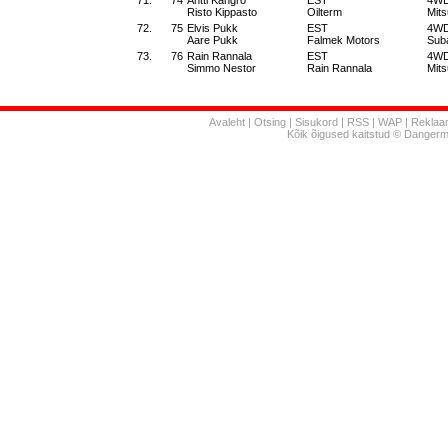
71.
74
Antti Kangro
EST
4W
Risto Kippasto
Oilterm
Mits
72.
75
Elvis Pukk
EST
4W
Aare Pukk
Falmek Motors
Sub
73.
76
Rain Rannala
EST
4W
Simmo Nestor
Rain Rannala
Mits
Avaleht
|
Otsing
|
Sisukord
|
RSS
|
WAP
|
Reklaa
Kõik õigused kaitstud © Danger