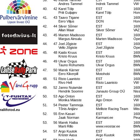
39.
40
Indrek Tammel
EST
160
Andres Tammel
Indrek Tammel
VW 
40.
42
Karel Tölp
EST
160
Priit Guljajev
Karel Tölp
Hon
41.
43
Taavo Tigane
EST
160
Eero Viljus
DON
Hon
42.
44
Silver Sõmer
EST
160
Allan Maar
Silver Sõmer
VAZ
43.
45
Marten Madissoo
EST
160
Margus Ainsalu
Marten Madissoo
Opel
44.
47
Joel Jõgiste
EST
160
Vello Jõgiste
Joel Jõgiste
Opel
45.
48
Kaido Kruus
EST
160
Kristo Kruus
Kristo Kruus
BMW
46.
49
Ulvar Orgus
EST
160
Tauno Rohumets
Ulvar Orgus
BMW
47.
50
Marek Kärner
EST
160
Eero Kikerpill
Motohobi
BMW
48.
51
Risto Laanisto
EST
160
Rivo Hell
Risto Laanisto
VW 
49.
52
Janno Nuiamäe
EST
160
Hendrik Soomre
Janauto Group OÜ
Nis
50.
53
Ago Onton
EST
160
Monika Mäeste
Ago Onton
VW 
51.
54
Peeter Tammoja
EST
160
Tõnis Anijärv
Melliste Racing Team
Mits
rallifotod.eu
52.
55
Enn Kasari
EST
160
Jaak Norman
Karmani.ee
Peu
53.
56
Marek Haiba
EST
160
Marti Rillo
www.veostar.ee
BMW
54.
57
Argo Kuutok
EST
160
Krister Aasa
Argo Kuutok
BMW