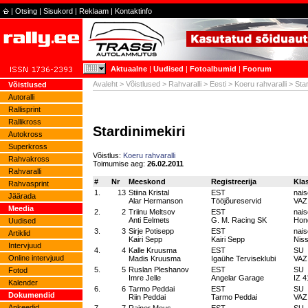
|
Otsing
|
Sisukord
|
Reklaam
|
Kontaktinfo
Aktuaalne
|
Uudised
|
Fotoalbumid
|
Foorum
Avaleht
>
Võistlused
>
Rahvaralli
>
Eesti
>
Koeru rahvaralli
> Star
Võistlused
Autoralli
Rallisprint
Rallikross
Stardinimekiri
Autokross
Superkross
Võistlus:
Koeru rahvaralli
Rahvakross
Toimumise aeg:
26.02.2011
Rahvaralli
#
Nr
Meeskond
Registreerija
Kla
Rahvasprint
1.
13
Stiina Kristal
EST
nai
Jäärada
Alar Hermanson
Tööjõureservid
VAZ
Meedia
2.
2
Triinu Meltsov
EST
nai
Anti Eelmets
G. M. Racing SK
Hon
Uudised
3.
3
Sirje Potisepp
EST
nai
Artiklid
Kairi Sepp
Kairi Sepp
Nis
Intervjuud
4.
4
Kalle Kruusma
EST
SU
Online intervjuud
Madis Kruusma
Igaühe Terviseklubi
VAZ
5.
5
Ruslan Pleshanov
EST
SU
Fotod
Imre Jelle
Angelar Garage
IZ 4
Kalender
6.
6
Tarmo Peddai
EST
SU
Dokumendid
Riin Peddai
Tarmo Peddai
VAZ
Ankeedid