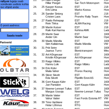
23.
24
Lauri Peegel
EST
J18
rally.ee
lugeja saab
Hillar Peegel
Sar-Tech Motorsport
Hon
sündivate uudiste kohta
24.
25
Kasper Koosa
EST
J18
ise vihjeid anda:
Erki Liima
Marko Koosa
Hon
25.
26
Sander Siniorg
EST
J18
Cristen Laos
Prorehv Rally Team
Hon
26.
27
Raido Rehepap
EST
J18
Rein Tikka
ALMA Racing
VW 
E-posti aadress:
27.
28
Martin Kutser
EST
J18
Raik-Karl Aarma
Kehtna AMK
Lad
28.
29
Martin Saar
EST
160
Saada teade
Ander Uin
Martin Saar
Ope
29.
30
Madis Mändla
EST
160
Partnerid
Siim Kallakmaa
Madis Mändla
VW G
30.
31
Priit Seire
EST
160
Jaanus Turro
Bionictransport
Mits
31.
32
Arti Kõrgesaar
EST
160
Kristlin Kõrgesaar
Arti Kõrgesaar
Hon
32.
33
Raigo Vilbiks
EST
160
Hannu Loik
Raigo Vilbiks
Lad
33.
34
Erki Külvi
EST
160
Maila Vaher
Prorex Racing
Hon
34.
35
Silver Siivelt
EST
160
Eda Siivelt
Pipelife Eesti AS
Hon
35.
36
Gert-Kaupo Kähr
EST
160
Jan Pantalon
Gert-Kaupo Kähr
Hon
36.
37
Neeme-Lennart Tullus
EST
160
Margus Uusoja
Neeme-Lennart Tullus
Toyo
37.
38
Martin Vatter
EST
160
Vahur Vatter
Fast Fords Estonia RT
VW 
38.
39
Timo Varblane
EST
160
Helar Lõhmus
RTG
Hon